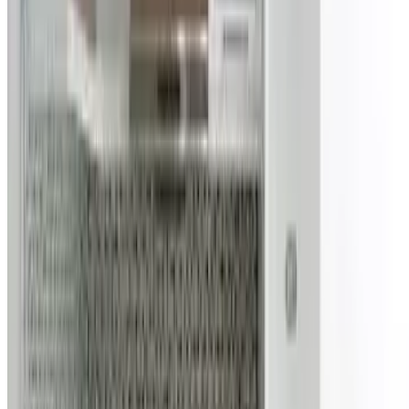
გარემომცველი ფუფუნებით, სილამაზითა და
სიმდიდრით.
დაწვილებით
ავეჯის დამზადება
ავეჯი ინდურ სტილში
ავეჯი ინდურ სტილში
545
0
ინდური ავეჯი თითქოს დარიჩინის, მიხაკის,
კარდიამინის, ილის და სხვა ინდური სუნელების
არომატს აფრქვევს და გადაყავხარ ჯადოსნურ
სამყაროში.