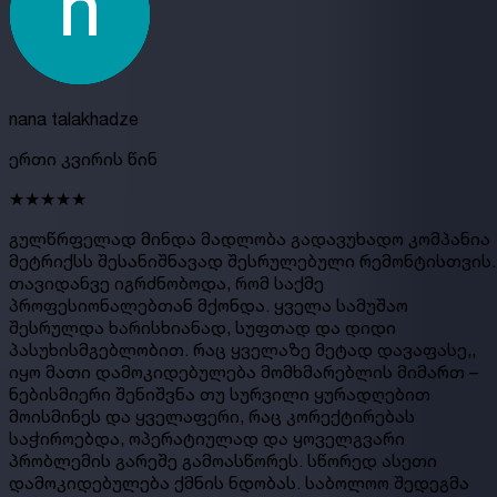
nana talakhadze
ერთი კვირის წინ
★
★
★
★
★
გულწრფელად მინდა მადლობა გადავუხადო კომპანია
მეტრიქსს შესანიშნავად შესრულებული რემონტისთვის.
თავიდანვე იგრძნობოდა, რომ საქმე
პროფესიონალებთან მქონდა. ყველა სამუშაო
შესრულდა ხარისხიანად, სუფთად და დიდი
პასუხისმგებლობით. რაც ყველაზე მეტად დავაფასე,,
იყო მათი დამოკიდებულება მომხმარებლის მიმართ –
ნებისმიერი შენიშვნა თუ სურვილი ყურადღებით
მოისმინეს და ყველაფერი, რაც კორექტირებას
საჭიროებდა, ოპერატიულად და ყოველგვარი
პრობლემის გარეშე გამოასწორეს. სწორედ ასეთი
დამოკიდებულება ქმნის ნდობას. საბოლოო შედეგმა