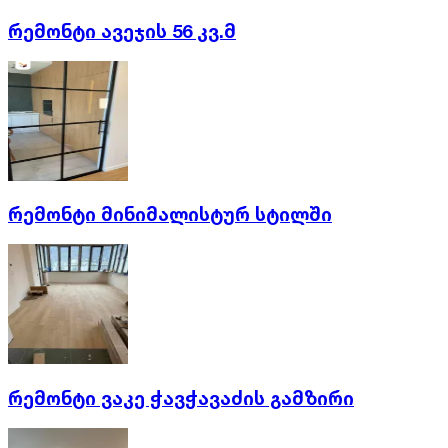
რემონტი ავეჯის 56 კვ.მ
რემონტი მინიმალისტურ სტილში
რემონტი ვაკე ჭავჭავაძის გამზირი