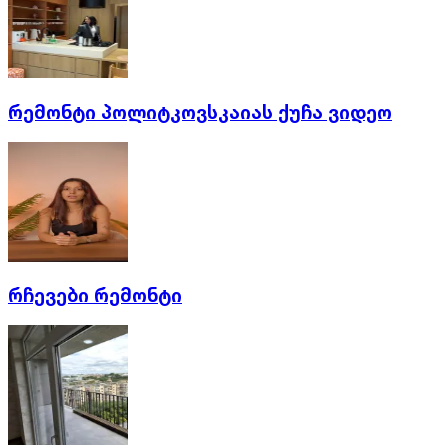
რემონტი პოლიტკოვსკაიას ქუჩა ვიდეო
რჩევები რემონტი