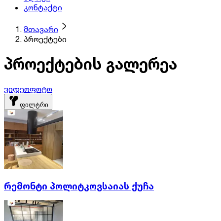
კონტაქტი
მთავარი
პროექტები
პროექტების გალერეა
ვიდეო
ფოტო
ფილტრი
რემონტი პოლიტკოვსაიას ქუჩა