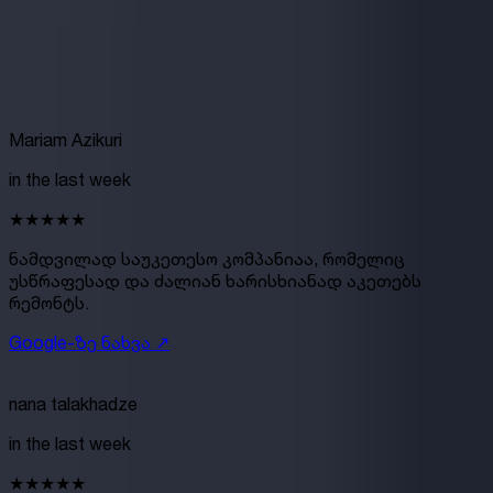
5.0
★
★
★
★
★
3
შეფასება
Google-ის შეფასებები
Mariam Azikuri
in the last week
★
★
★
★
★
ნამდვილად საუკეთესო კომპანიაა, რომელიც
უსწრაფესად და ძალიან ხარისხიანად აკეთებს
რემონტს.
Google-ზე ნახვა ↗