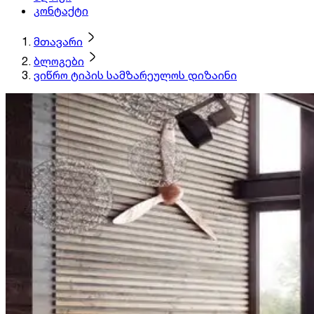
კონტაქტი
მთავარი
ბლოგები
ვიწრო ტიპის სამზარეულოს დიზაინი