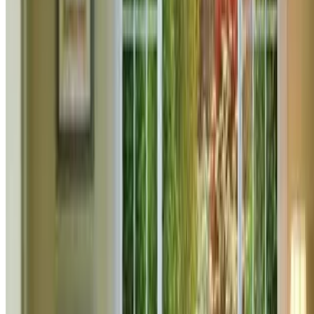
0
ჰიდროიზოლაცია არსებობს რამდენიმე სახის, ყველა
მათგანის მიზანია შექმნას წყალგაუმტარი დამცავი
ფენა.
დაწვილებით
რემონტი
ჰიდროიზოლაციის მნიშვნელობა და
დანიშნულება
ჰიდროიზოლაციის მნიშვნელობა და
დანიშნულება
1951