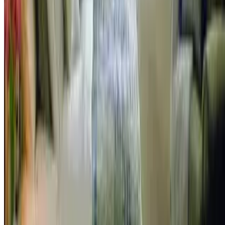
რემონტი
როგორ შევღებოთ კედლები?
როგორ შევღებოთ კედლები?
3209
0
რა დადებითი და უარყოფითი მხარეები შეიძლება
ჰქონდეს კედლების შეღებვას? სასარგებლო რჩევები
და წესები, რომელთა დაცვით შესაძლებელია
საუკეთესო შედეგის მიღება.
დაწვილებით
რემონტი
ეტაპობრივი და ნაწილობრივი რემონტი