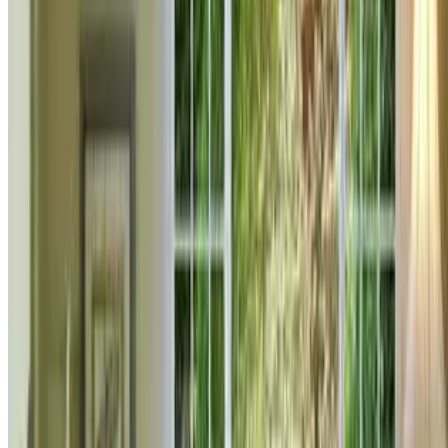
0
თანამედროვე ჰიდროსაიზოლაციო პროდუქტები უნდა
აკმაყოფილებდნენ დადგენილ სამშენებლო
სტანდარტებს და რეკომენდაციებს.
დაწვილებით
რემონტი
როგორ გავზარდოთ ბინის ღირებულება
რემონტით?
როგორ გავზარდოთ ბინის ღირებულება
რემონტით?
632