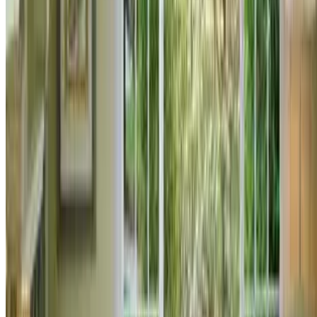
0
სარეალიზაციო ბინებისა და საოფისე ფართების
ღირებულების გაზრდის რამდენიმე გზა რემონტის
დახმარებით
დაწვილებით
რემონტი
სარდაფის წინასარემონტო სამუშაოები
სარდაფის წინასარემონტო სამუშაოები
893
0
რა წინასარემონტო სამუშაოების და ეტაპების გავლაა