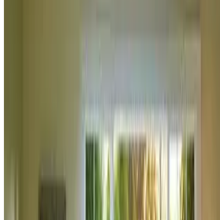
0
ალბათ ხშირად გსმენიათ მეგობრებისგან თუ
უცნობებისგან, რომ მწვანე კარკასის შეძენას გეგმავენ.
აღნიშნული ტერმინი ალბათ არავისთვისაა უცხო,
მითუმეტეს დღეს, როდესაც მშენებლობა და მშენებარე
ბინების შეძენა ასეთი აქტუალურია
დაწვილებით
რემონტი
როგორ დავადგინოთ სახლის რემონტის
რეალური ხარჯთაღრიცხვა
როგორ დავადგინოთ სახლის რემონტის
რეალური ხარჯთაღრიცხვა
1162