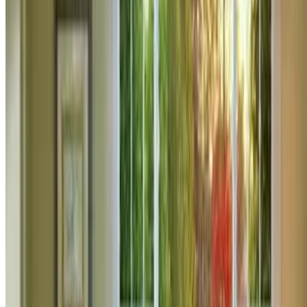
0
რემონტის წამოწყება რამდენიმე ფაქტორზეა
დამოკიდებული - აუცილებლობა, ფინანსური
მდგომარეობა და მზად ყოფნა ყველა იმ
დისკომფორტისთვის, რაც მას თან ახლავს. ზემოთ
ჩამოთვლილ პუნქტებს თუ აკმაყოფილებთ და
რემონტის დაწყება მაინც გადაწყვიტეთ, ჩათვალეთ,
საქმის ნახევარი უკვე გაკეთებული გაქვთ. ყველაზე
რთული კი სწორედ ამის შემდეგ იწყება.
დაწვილებით
რემონტი
ჰიდროიზოლაციის სახეები
ჰიდროიზოლაციის სახეები
1808