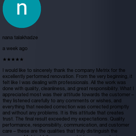
nana talakhadze
a week ago
★
★
★
★
★
I would like to sincerely thank the company Metrix for the
excellently performed renovation. From the very beginning, it
felt like I was dealing with professionals. All the work was
done with quality, cleanliness, and great responsibility. What I
appreciated most was their attitude towards the customer –
they listened carefully to any comments or wishes, and
everything that needed correction was corrected promptly
and without any problems. It is this attitude that creates
trust. The final result exceeded my expectations. Quality
performance, responsibility, communication, and customer
care – these are the qualities that truly distinguish the