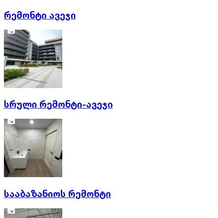
რემონტი ავეჯი
სრული რემონტი-ავეჯი
სააბაზანიოს რემონტი