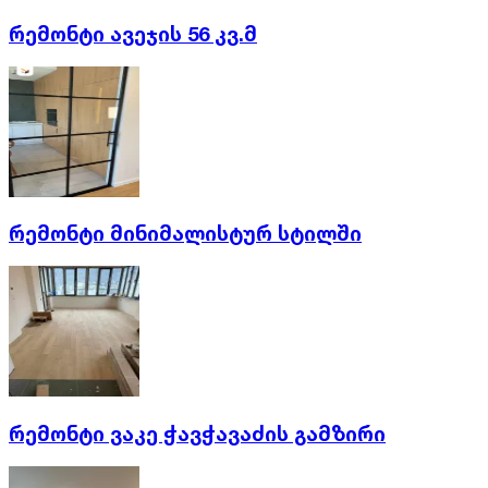
რემონტი ავეჯის 56 კვ.მ
რემონტი მინიმალისტურ სტილში
რემონტი ვაკე ჭავჭავაძის გამზირი