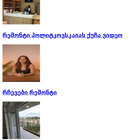
რემონტი პოლიტკოვსკაიას ქუჩა ვიდეო
რჩევები რემონტი