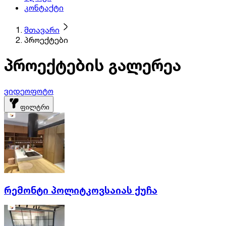
კონტაქტი
მთავარი
პროექტები
პროექტების გალერეა
ვიდეო
ფოტო
ფილტრი
რემონტი პოლიტკოვსაიას ქუჩა